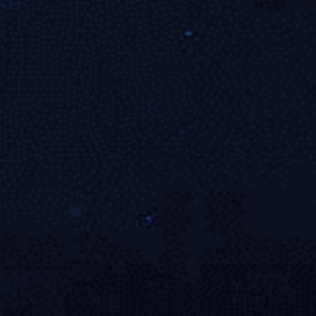
、APP、移动 H5，无论你在何处，赛事内容触手可及。