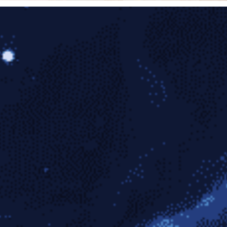
言解说选项。用户可通过华体官方版网站登录入口平台轻松找