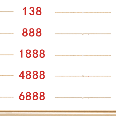
风控、秒级加载、多节点加速等
时，华体官方版网站提供全天候
台。
五大核心功能 · 场景整合
从赛事直播到多端互动，构建华体官方版网站生态闭环