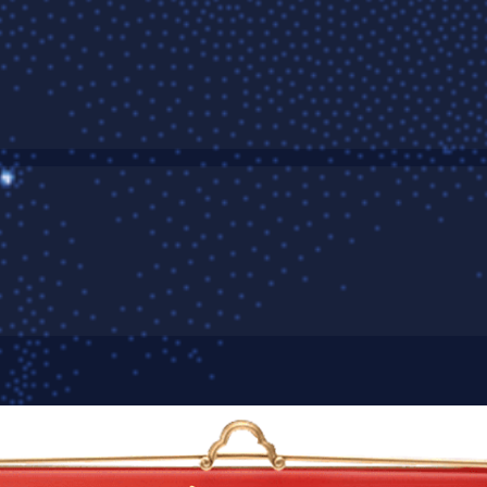
关于华体官方版网站
体育赛事直播与互动体验的创新平台，致力于为全球用户带来高速
体验，覆盖多语种、多终端、多场景。
创立初心与品牌愿
自创立之初，华体官方版网站就
据分析与观赛互动体验，打造兼