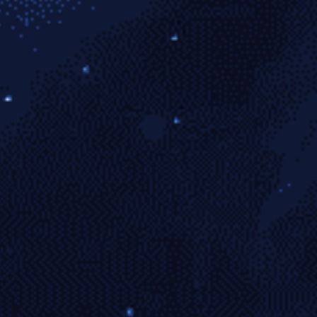
用户社区与弹幕互动
构建赛事评论区与实时弹幕系统，让用户可边看