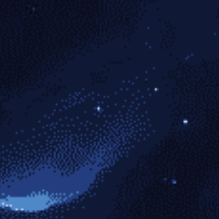
提供详尽的赛事动态、球员数据、进球时间轴与
节。
战术分析频道
由专业编辑团队策划战术复盘、阵容解构与关键