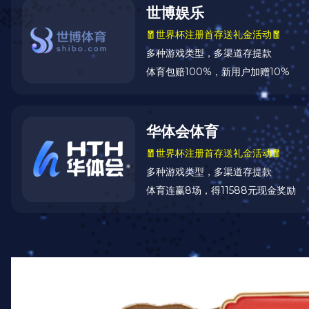
华体官方版网站是专注于