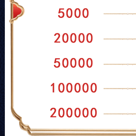
平台构建了一套高可用的全终端直播服务架构，集成智能
核心技术，确保不同区域用户都能流畅体验体育赛事。 同
客服支持与数据同步，致力于打造值得信赖的观赛首选平