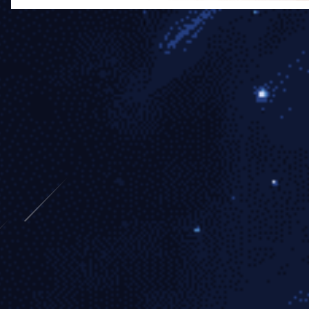
体育赛事直播
同步覆盖全球重要赛事，配备高清信号源与多语
到关注比赛，实现多屏同步观赛。
实时数据中心