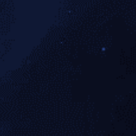
边聊，提升观赛的社交属性。