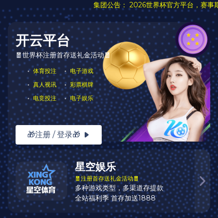
注册入口
隐私政策说明
1. 引言与声明
本平台致力于打造一个值得信赖的华体官方版网站赛事
直播空间，我们重视用户信息的保密与使用安全。使用
服务即代表您已了解并接受本政策的所有内容。
2. 我们收集的信息