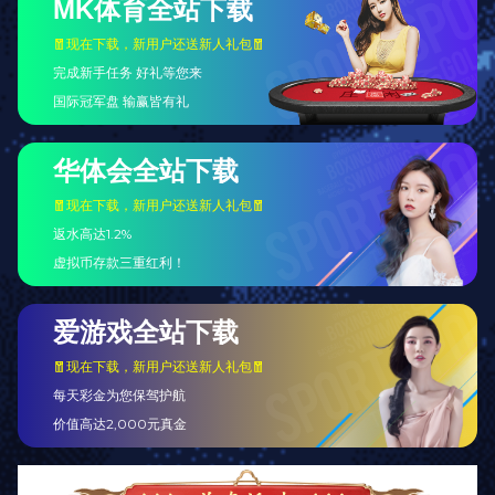
数据安全护盾
华体官方版网站以严谨的数据加密体系构建平台安全屏障，
确保用户访问、操作、交互等环节的数据隐私始终处于安全
状态。
银行级加密
数据经SSL/TLS协议全程加密，避免内容被截取或篡改。